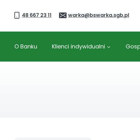
Przejdź
do
48 667 23 11
warka@bswarka.sgb.pl
treści
O Banku
Klienci indywidualni
Gosp