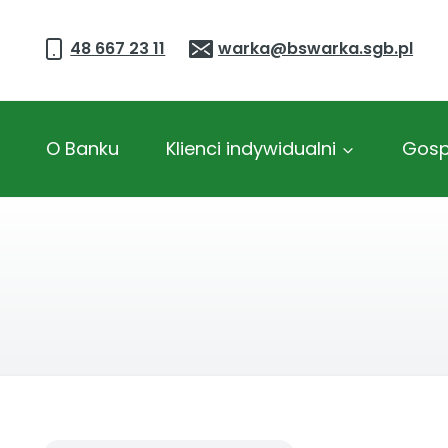
Przejdź
do
48 667 23 11
warka@bswarka.sgb.pl
treści
O Banku
Klienci indywidualni
Gosp