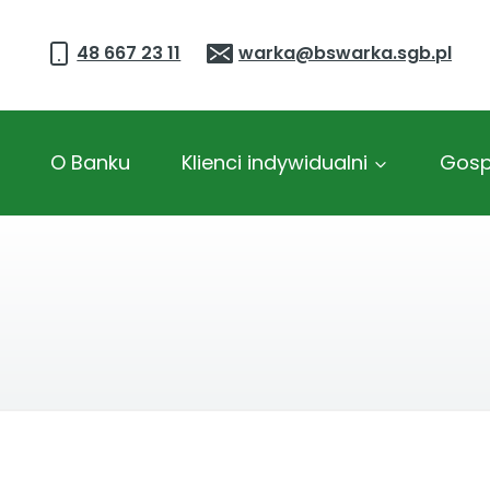
Przejdź
do
48 667 23 11
warka@bswarka.sgb.pl
treści
O Banku
Klienci indywidualni
Gosp