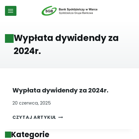
Przejdź
do
treści
Wypłata dywidendy za
2024r.
Wypłata dywidendy za 2024r.
20 czerwca, 2025
WYPŁATA
CZYTAJ ARTYKUŁ
DYWIDENDY
ZA
Kategorie
2024R.